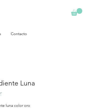
s
Contacto
diente Luna
Precio
€
te luna color oro