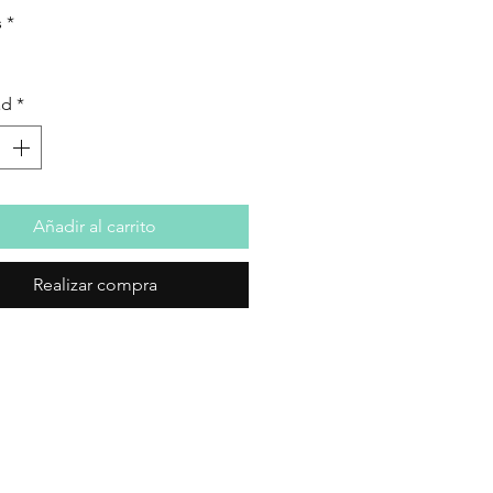
s
*
ad
*
Añadir al carrito
Realizar compra