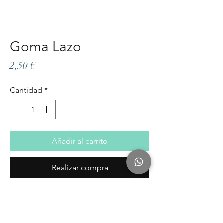
Goma Lazo
Precio
2,50 €
Cantidad
*
Añadir al carrito
Realizar compra
Nos encantan nuestras gomas
hadmade en forma de lazo.
Son gomas elasticas elaboradas con