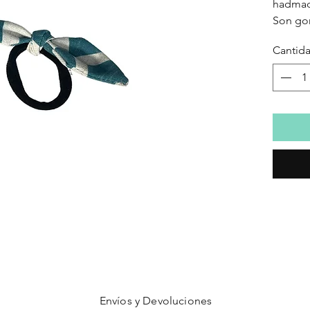
hadmad
Son gom
materia
Cantid
tipo de
Tenemos
y tejido
Envíos y Devoluciones