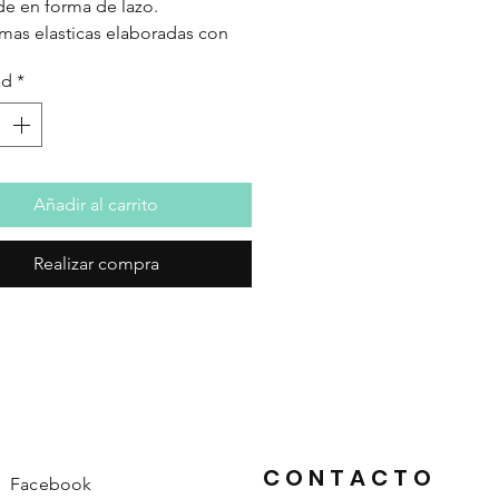
e en forma de lazo.
as elasticas elaboradas con
lea excelentes, para cualquier
ad
*
 cabello, resistentes y comodas.
 una gran variedad de colores
s: vichy, florales, topitos…
Añadir al carrito
Realizar compra
CONTACTO
Facebook